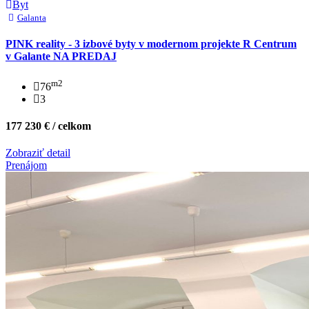
Byt
Galanta
PINK reality - 3 izbové byty v modernom projekte R Centrum
v Galante NA PREDAJ
m2
76
3
177 230 € / celkom
Zobraziť detail
Prenájom