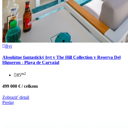
Byt
Absolútne fantastický byt v The Hill Collection v Reserva Del
Higueron - Playa de Carvajal
m2
85
499 000 € / celkom
Zobraziť detail
Predaj