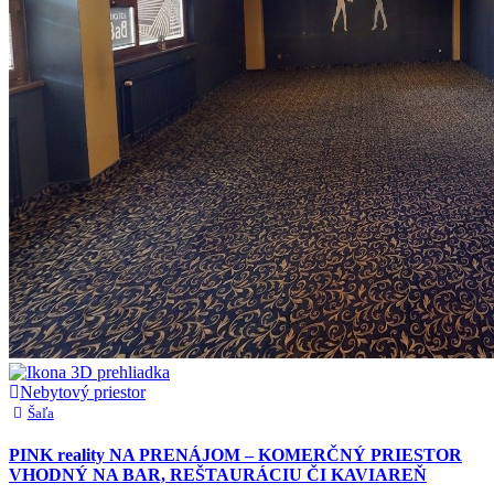
Nebytový priestor
Šaľa
PINK reality NA PRENÁJOM – KOMERČNÝ PRIESTOR
VHODNÝ NA BAR, REŠTAURÁCIU ČI KAVIAREŇ