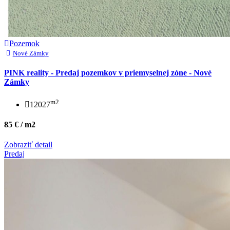
Pozemok
Nové Zámky
PINK reality - Predaj pozemkov v priemyselnej zóne - Nové
Zámky
m2
12027
85 € / m2
Zobraziť detail
Predaj