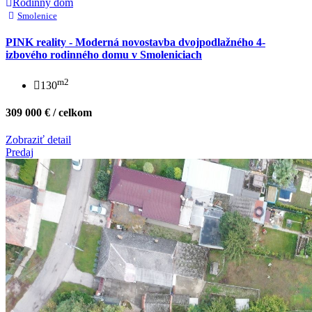
Rodinný dom
Smolenice
PINK reality - Moderná novostavba dvojpodlažného 4-
izbového rodinného domu v Smoleniciach
m2
130
309 000 € / celkom
Zobraziť detail
Predaj