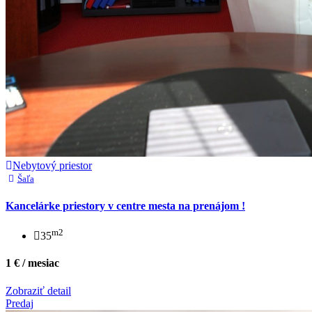
Nebytový priestor
Šaľa
Kancelárke priestory v centre mesta na prenájom !
m2
35
1 € / mesiac
Zobraziť detail
Predaj