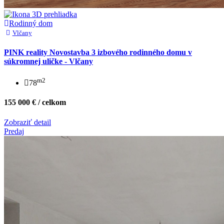
Rodinný dom
Vlčany
PINK reality Novostavba 3 izbového rodinného domu v
súkromnej uličke - Vlčany
m2
78
155 000 € / celkom
Zobraziť detail
Predaj