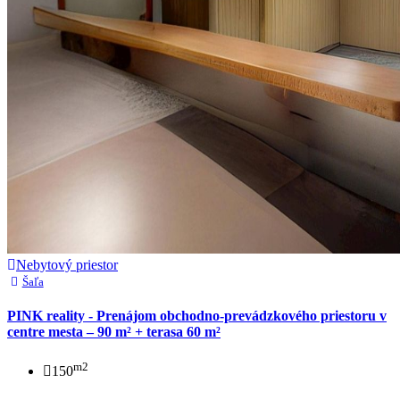
Nebytový priestor
Šaľa
PINK reality - Prenájom obchodno-prevádzkového priestoru v
centre mesta – 90 m² + terasa 60 m²
m2
150