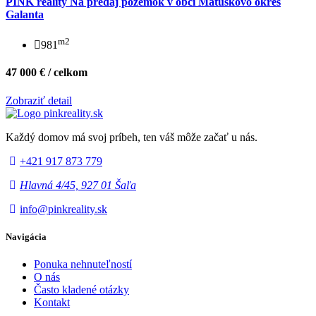
PINK reality Na predaj pozemok v obci Matúškovo okres
Galanta
m2
981
47 000 € / celkom
Zobraziť detail
Každý domov má svoj príbeh, ten váš môže začať u nás.
+421 917 873 779
Hlavná 4/45, 927 01 Šaľa
info@pinkreality.sk
Navigácia
Ponuka nehnuteľností
O nás
Často kladené otázky
Kontakt