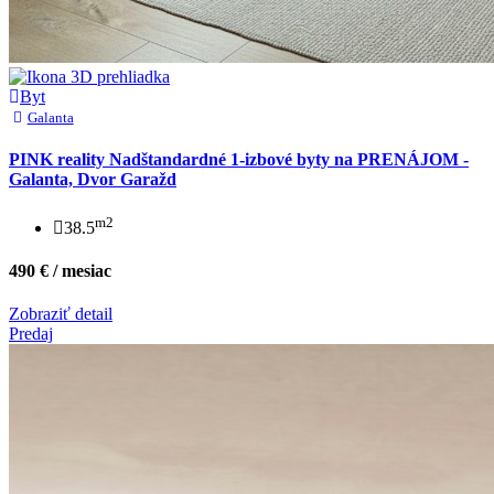
Byt
Galanta
PINK reality Nadštandardné 1-izbové byty na PRENÁJOM -
Galanta, Dvor Garažd
m2
38.5
490 € / mesiac
Zobraziť detail
Predaj