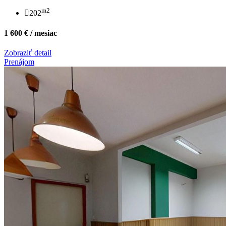
m2
202
1 600 € / mesiac
Zobraziť detail
Prenájom