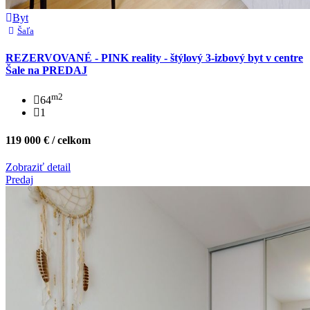
Byt
Šaľa
REZERVOVANÉ - PINK reality - štýlový 3-izbový byt v centre
Šale na PREDAJ
m2
64
1
119 000 € / celkom
Zobraziť detail
Predaj