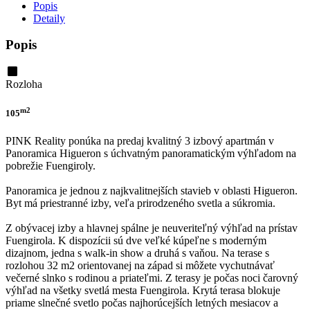
Popis
Detaily
Popis
Rozloha
m2
105
PINK Reality ponúka na predaj kvalitný 3 izbový apartmán v
Panoramica Higueron s úchvatným panoramatickým výhľadom na
pobrežie Fuengiroly.
Panoramica je jednou z najkvalitnejších stavieb v oblasti Higueron.
Byt má priestranné izby, veľa prirodzeného svetla a súkromia.
Z obývacej izby a hlavnej spálne je neuveriteľný výhľad na prístav
Fuengirola. K dispozícii sú dve veľké kúpeľne s moderným
dizajnom, jedna s walk-in show a druhá s vaňou. Na terase s
rozlohou 32 m2 orientovanej na západ si môžete vychutnávať
večerné slnko s rodinou a priateľmi. Z terasy je počas noci čarovný
výhľad na všetky svetlá mesta Fuengirola. Krytá terasa blokuje
priame slnečné svetlo počas najhorúcejších letných mesiacov a