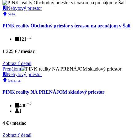
Nebytový priestor
Šaľa
PINK reality Obchodný priestor s terasou na prenájom v Šali
m2
121
1 325 € / mesiac
Zobraziť detail
Prenájom
Nebytový priestor
Galanta
PINK reality NA PRENÁJOM skladový priestor
m2
400
1
4 € / mesiac
Zobraziť detail