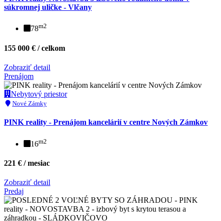
súkromnej uličke - Vlčany
m2
78
155 000 € / celkom
Zobraziť detail
Prenájom
Nebytový priestor
Nové Zámky
PINK reality - Prenájom kancelárií v centre Nových Zámkov
m2
16
221 € / mesiac
Zobraziť detail
Predaj