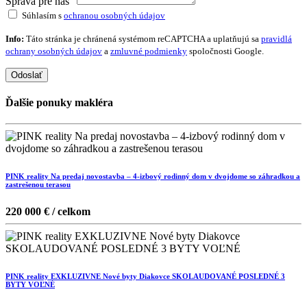
Správa pre nás
Súhlasím s
ochranou osobných údajov
Info:
Táto stránka je chránená systémom reCAPTCHA a uplatňujú sa
pravidlá
ochrany osobných údajov
a
zmluvné podmienky
spoločnosti Google.
Odoslať
Ďalšie ponuky makléra
PINK reality Na predaj novostavba – 4-izbový rodinný dom v dvojdome so záhradkou a
zastrešenou terasou
220 000 € / celkom
PINK reality EXKLUZIVNE Nové byty Diakovce SKOLAUDOVANÉ POSLEDNÉ 3
BYTY VOĽNÉ