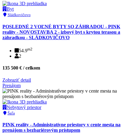
Byt
Sládkovičovo
POSLEDNÉ 2 VOĽNÉ BYTY SO ZÁHRADOU - PINK
reality - NOVOSTAVBA 2 - izbový byt s krytou terasou a
záhradkou - SLÁDKOVIČOVO
m2
54.9
2
135 500 € / celkom
Zobraziť detail
Prenájom
Nebytový priestor
Šaľa
PINK reality - Administratívne priestory v cente mesta na
prenájom s bezbariérovým prístupom