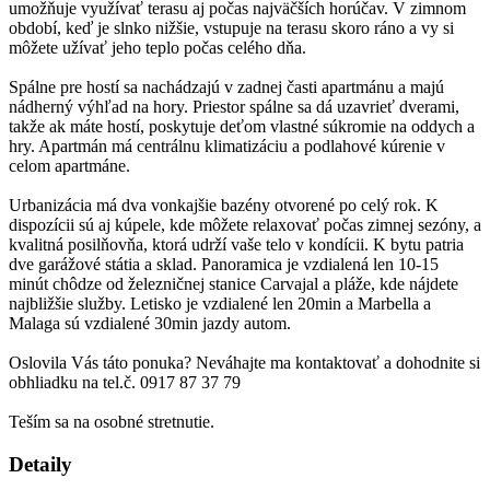
umožňuje využívať terasu aj počas najväčších horúčav. V zimnom
období, keď je slnko nižšie, vstupuje na terasu skoro ráno a vy si
môžete užívať jeho teplo počas celého dňa.
Spálne pre hostí sa nachádzajú v zadnej časti apartmánu a majú
nádherný výhľad na hory. Priestor spálne sa dá uzavrieť dverami,
takže ak máte hostí, poskytuje deťom vlastné súkromie na oddych a
hry. Apartmán má centrálnu klimatizáciu a podlahové kúrenie v
celom apartmáne.
Urbanizácia má dva vonkajšie bazény otvorené po celý rok. K
dispozícii sú aj kúpele, kde môžete relaxovať počas zimnej sezóny, a
kvalitná posilňovňa, ktorá udrží vaše telo v kondícii. K bytu patria
dve garážové státia a sklad. Panoramica je vzdialená len 10-15
minút chôdze od železničnej stanice Carvajal a pláže, kde nájdete
najbližšie služby. Letisko je vzdialené len 20min a Marbella a
Malaga sú vzdialené 30min jazdy autom.
Oslovila Vás táto ponuka? Neváhajte ma kontaktovať a dohodnite si
obhliadku na tel.č. 0917 87 37 79
Teším sa na osobné stretnutie.
Detaily