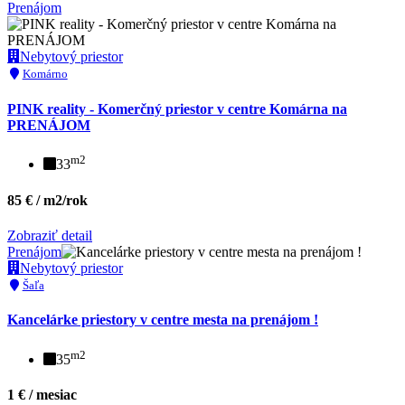
Prenájom
Nebytový priestor
Komárno
PINK reality - Komerčný priestor v centre Komárna na
PRENÁJOM
m2
33
85 € / m2/rok
Zobraziť detail
Prenájom
Nebytový priestor
Šaľa
Kancelárke priestory v centre mesta na prenájom !
m2
35
1 € / mesiac