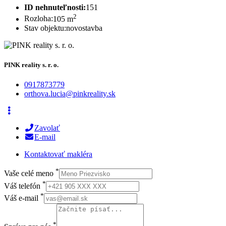
ID nehnuteľnosti:
151
2
Rozloha:
105 m
Stav objektu:
novostavba
PINK reality s. r. o.
0917873779
orthova.lucia@pinkreality.sk
Zavolať
E-mail
Kontaktovať makléra
*
Vaše celé meno
*
Váš telefón
*
Váš e-mail
*