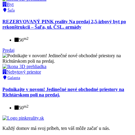
Byt
Šaľa
REZERVOVANÝ PINK reality Na predaj 2,5-izbový byt po
rekonštrukcii – Šaľa, ul. ČSL. armády
m2
56
Predaj
Nebytový priestor
Galanta
Podnikajte v novom! Jedinečné nové obchodné priestory na
Richtárskom poli na predaj.
m2
50
Každý domov má svoj príbeh, ten váš môže začať u nás.