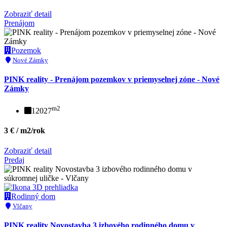
Zobraziť detail
Prenájom
Pozemok
Nové Zámky
PINK reality - Prenájom pozemkov v priemyselnej zóne - Nové
Zámky
m2
12027
3 € / m2/rok
Zobraziť detail
Predaj
Rodinný dom
Vlčany
PINK reality Novostavba 3 izbového rodinného domu v